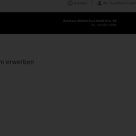
Anbieter
My TruckPoint Login
Autohaus Wilhelm Fuss GmbH & Co. KG
Tel.:
+49 7571 73990
tum erwerben