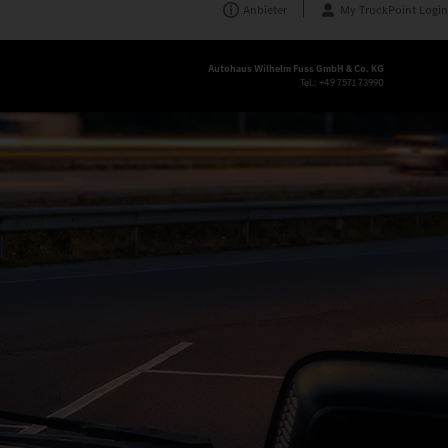
Anbieter
My TruckPoint Login
Autohaus Wilhelm Fuss GmbH & Co. KG
Tel.:
+49 7571 73990